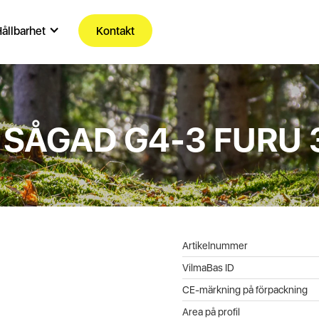
ållbarhet
Kontakt
 SÅGAD G4-3 FURU 
Artikelnummer
VilmaBas ID
CE-märkning på förpackning
Area på profil