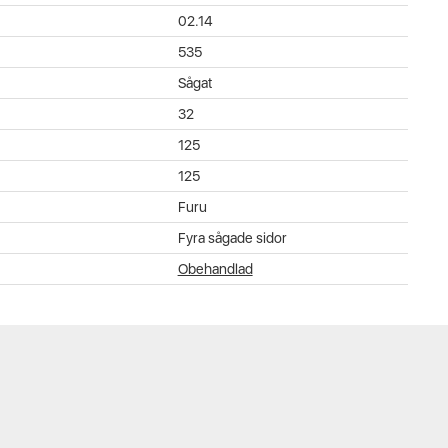
02.14
535
Sågat
32
125
125
Furu
Fyra sågade sidor
Obehandlad