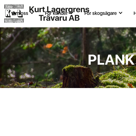
Om oss
För kunder
För skogsägare
H
PLANK