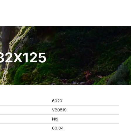
32X125
6020
VB0519
Nej
00.04