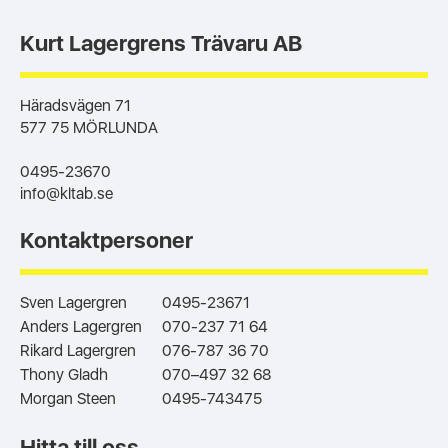
Kurt Lagergrens Trävaru AB
Häradsvägen 71
577 75 MÖRLUNDA
0495-23670
info@kltab.se
Kontaktpersoner
Sven Lagergren
0495-23671
Anders Lagergren
070-237 71 64
Rikard Lagergren
076-787 36 70
Thony Gladh
070–497 32 68
Morgan Steen
0495-743475
Hitta till oss