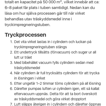
3
totalt en kapacitet på 50 000 m
, vilket innebär att ca:
6–8 paket får plats i tuben samtidigt. Nedan kan du
läsa om hur själva processen går till när virket
behandlas utav träskyddsmedel inne i
tryckimpregneringstuben.
Tryckprocessen
Det vita virket lastas in i cylindern och luckan på
tryckimpregneringstuben stängs
Ett undertryck tillsätts (förvacuum) och suger ur all
luft ur träet
Med bibehållet vacuum fylls cylindern sedan med
träskyddsmedel
När cylindern är full trycksätts cylindern för att trycka
in lösningen i virket
Efter ungefär 1–2 timmar töms cylindern på all lösning
Därefter pumpas luften ur cylindern igen, ett så kallat
eftervacuum uppnås. Detta för att ta bort överskott
av träskyddsmedel och göra virket dropptort
Luft släpps återigen in i cylindern och därefter öppnas