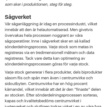
som sker i produktionen, steg för steg.
Sågverket
Vår såganläggning är idag en processindustri, vilket
innebär att den är helautomatiserad. Men givetvis
övervakas hela processen noggrant av våra
sågoperatörer. Inne i sågverket sker en så kallad
sönderdelningsprocess. Varje stock som matas in
registreras via en tredimensionell mätram och data
registreras. Tack vare detta kan optimering av
sönderdelningsprocessen göras för varje stock.
Varje stock genererar i flera produkter, dels biprodukter
såsom flis och spån men även i centrumvirke och
sidoutbyten. Centrumvirke har en hög procent
kärnandel, vilket innebär att det är den ”finaste” delen
av stocken. Efter sönderdelningsprocessen sorteras,
kapas och kvalitetsbedöms centrumvirket i
justerverket och slutligen torkas virket i en av våra fyra