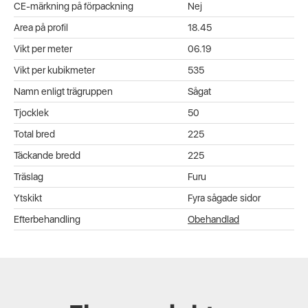
CE-märkning på förpackning
Nej
Area på profil
18.45
Vikt per meter
06.19
Vikt per kubikmeter
535
Namn enligt trägruppen
Sågat
Tjocklek
50
Total bred
225
Täckande bredd
225
Träslag
Furu
Ytskikt
Fyra sågade sidor
Efterbehandling
Obehandlad