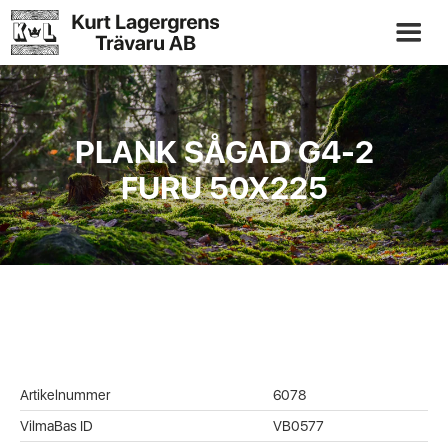
PLANK SÅGAD G4-2
FURU 50X225
Artikelnummer
6078
VilmaBas ID
VB0577