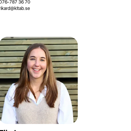
076-787 36 70
rikard@kltab.se