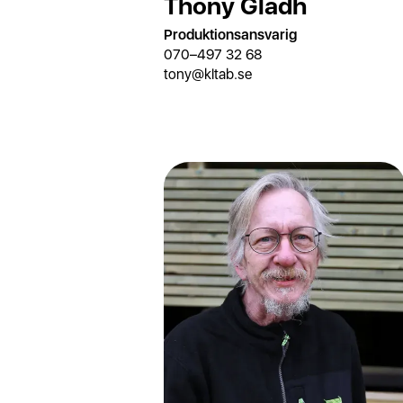
Thony Gladh
Produktionsansvarig
070–497 32 68
tony@kltab.se