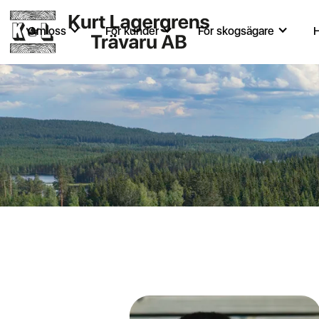
Om oss
För kunder
För skogsägare
H