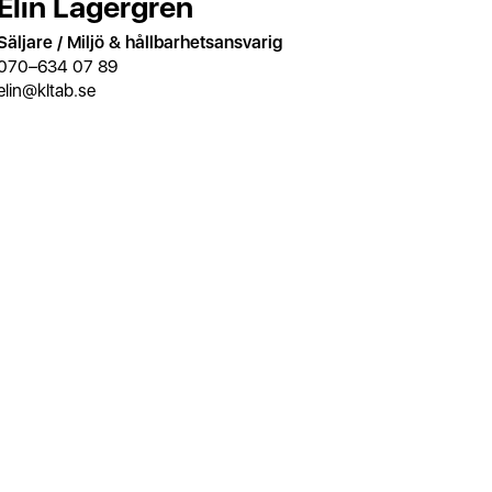
Elin Lagergren
Säljare / Miljö & hållbarhetsansvarig
070–634 07 89
elin@kltab.se