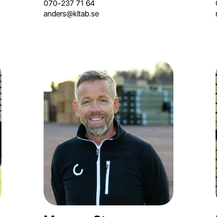
070-237 71 64
anders@kltab.se