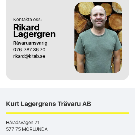
Kontakta oss:
Rikard
Lagergren
Råvaruansvarig
076-787 36 70
rikard@kltab.se
Kurt Lagergrens Trävaru AB
Häradsvägen 71
577 75 MÖRLUNDA