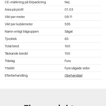
CE-märkning på förpackning
Nej
Area på profil
01.03
Vikt per meter
09.11
Vikt per kubikmeter
535
Namn enligt trägruppen
Sågat
Tjocklek
63
Total bred
100
Täckande bredd
100
Träslag
Furu
Ytskikt
Fyra sågade sidor
Efterbehandling
Obehandlad