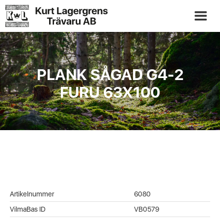
PLANK SÅGAD G4-2
FURU 63X100
Artikelnummer
6080
VilmaBas ID
VB0579