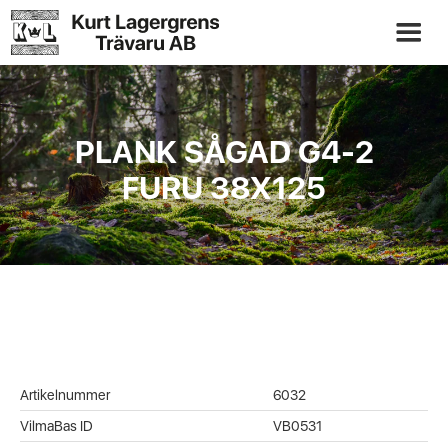
PLANK SÅGAD G4-2
FURU 38X125
Artikelnummer
6032
VilmaBas ID
VB0531