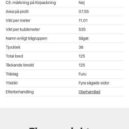
CE-märkning på förpackning
Nej
Area på profil
07.55
Vikt per meter
11.01
Vikt per kubikmeter
535
Namn enligt trägruppen
Sågat
Tjocklek
38
Total bred
125
Täckande bredd
125
Träslag
Furu
Ytskikt
Fyra sågade sidor
Efterbehandling
Obehandlad