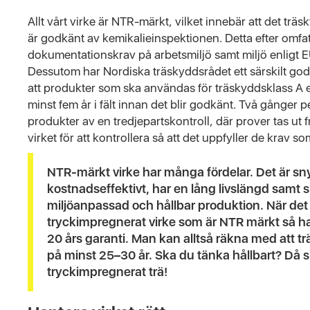
Allt vårt virke är NTR-märkt, vilket innebär att det tr
är godkänt av kemikalieinspektionen. Detta efter omfa
dokumentationskrav på arbetsmiljö samt miljö enligt E
Dessutom har Nordiska träskyddsrådet ett särskilt go
att produkter som ska användas för träskyddsklass A e
minst fem år i fält innan det blir godkänt. Två gånger 
produkter av en tredjepartskontroll, där prover tas ut
virket för att kontrollera så att det uppfyller de krav so
NTR-märkt virke har många fördelar. Det är sn
kostnadseffektivt, har en lång livslängd samt s
miljöanpassad och hållbar produktion. När det 
tryckimpregnerat virke som är NTR märkt så ha
20 års garanti. Man kan alltså räkna med att tr
på minst 25–30 år. Ska du tänka hållbart? Då
tryckimpregnerat trä!