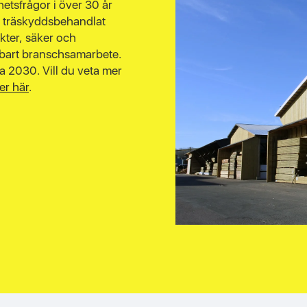
etsfrågor i över 30 år
ör träskyddsbehandlat
kter, säker och
llbart branschsamarbete.
a 2030. Vill du veta mer
er här
.