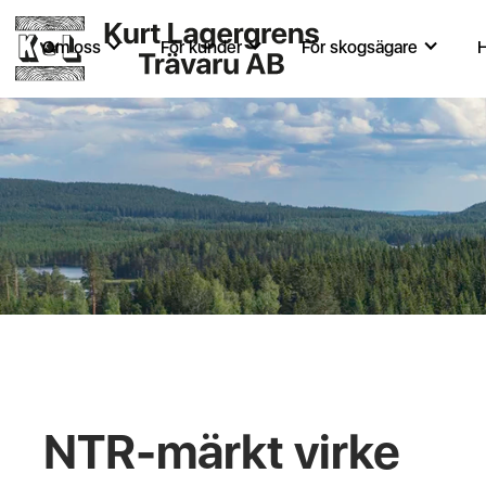
Om oss
För kunder
För skogsägare
H
NTR-märkt virke