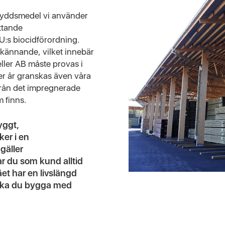
äskyddsmedel vi använder
ttande
U:s biocidförordning.
dkännande, vilket innebär
ller AB måste provas i
per år granskas även våra
 från det impregnerade
m finns.
yggt,
ker i en
gäller
r du som kund alltid
äet har en livslängd
 ska du bygga med