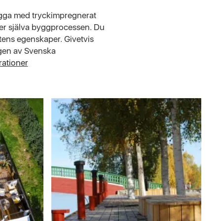
ygga med tryckimpregnerat
nder själva byggprocessen. Du
ktens egenskaper. Givetvis
agen av Svenska
rationer