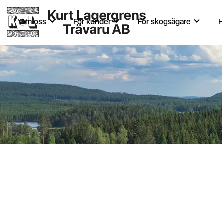
Om oss
För kunder
För skogsägare
H