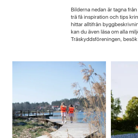
Bilderna nedan är tagna frå
trä få inspiration och tips k
hittar alltifrån byggbeskrivn
kan du även läsa om alla mil
Träskyddsföreningen, besök 