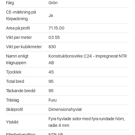
Färg
Grön
CE-märkning på
Ja
förpackning
Area på profil
71.15.00
Vikt per meter
03.55
Vikt per kubikmeter
830
Namn enligt
Konstruktionsvirke C24 - Impregnerat NTR
trägruppen
AB
Tjocklek
45
Total bred
95
Täckande bredd
95
Träslag
Furu
Skärprofil
Dimensionshyvlat
Fyra hyvlade sidor med fyra rundade hörn,
Ytskikt
radie 4 mm
Efterbehandling
NTR AB