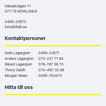
Häradsvägen 71
577 75 MÖRLUNDA
0495-23670
info@kltab.se
Kontaktpersoner
Sven Lagergren
0495-23671
Anders Lagergren
070-237 71 64
Rikard Lagergren
076-787 36 70
Thony Gladh
070–497 32 68
Morgan Steen
0495-743475
Hitta till oss