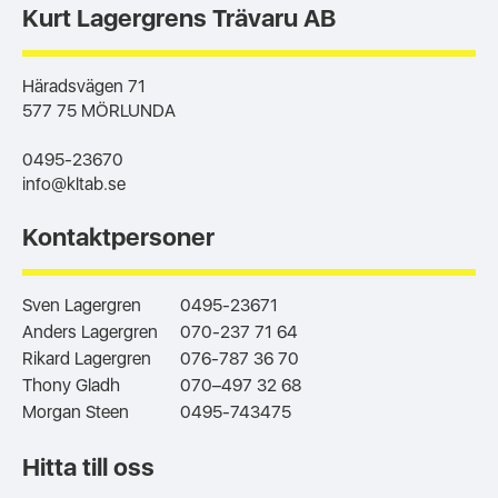
Kurt Lagergrens Trävaru AB
Häradsvägen 71
577 75 MÖRLUNDA
0495-23670
info@kltab.se
Kontaktpersoner
Sven Lagergren
0495-23671
Anders Lagergren
070-237 71 64
Rikard Lagergren
076-787 36 70
Thony Gladh
070–497 32 68
Morgan Steen
0495-743475
Hitta till oss