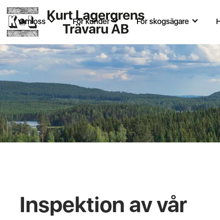
Om oss
För kunder
För skogsägare
H
Inspektion av vår