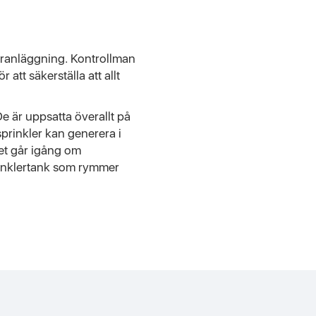
leranläggning. Kontrollman
tt säkerställa att allt
De är uppsatta överallt på
 sprinkler kan generera i
met går igång om
rinklertank som rymmer