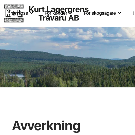
Om oss
För kunder
För skogsägare
H
Avverkning